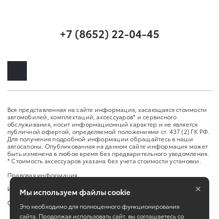
+7 (8652) 22-04-45
Вся представленная на сайте информация, касающаяся стоимости
автомобилей, комплектаций, аксессуаров* и сервисного
обслуживания, носит информационный характер и не является
публичной офертой, определяемой положениями ст. 437 (2) ГК РФ.
Для получения подробной информации обращайтесь в наши
автосалоны. Опубликованная на данном сайте информация может
быть изменена в любое время без предварительного уведомления.
* Стоимость аксессуаров указана без учета стоимости установки.
Правовая информация
×
Изменить настройку cookies
Мы используем файлы cookie
Сбросить cookie
Это необходимо для полноценного функционирования
сайта. Продолжая использовать сайт, вы соглашаетесь со