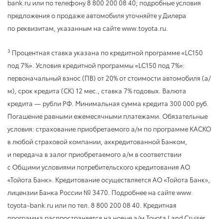
bank.ru или по телефону 8 800 200 08 40; подробные условия
предложения о продаже автомобиля уточняйте у Дилера
по реквизитам, указанным на сайте www.toyota.ru.
3
Процентная ставка указана по кредитной программе «LC150
под 7%». Условия кредитной программы «LC150 под 7%»:
первоначальный взнос (ПВ) от 20% от стоимости автомобиля (а/
м), срок кредита (СК) 12 мес., ставка 7% годовых. Валюта
кредита — рубли РФ. Минимальная сумма кредита 300 000 руб.
Погашение равными ежемесячными платежами. Обязательные
условия: страхование приобретаемого а/м по программе КАСКО
в любой страховой компании, аккредитованной Банком,
и передача в залог приобретаемого а/м в соответствии
с Общими условиями потребительского кредитования АО
«Тойота Банк». Кредитование осуществляется АО «Тойота Банк»,
лицензии Банка России № 3470. Подробнее на сайте www.
toyota-bank.ru или по тел. 8 800 200 08 40. Кредитная
программа распространяется на новые а/м Toyota Land Cruiser