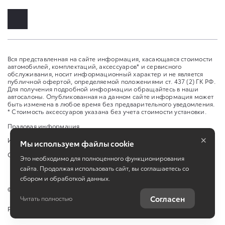
Вся представленная на сайте информация, касающаяся стоимости
автомобилей, комплектаций, аксессуаров* и сервисного
обслуживания, носит информационный характер и не является
публичной офертой, определяемой положениями ст. 437 (2) ГК РФ.
Для получения подробной информации обращайтесь в наши
автосалоны. Опубликованная на данном сайте информация может
быть изменена в любое время без предварительного уведомления.
* Стоимость аксессуаров указана без учета стоимости установки.
Правовая информация
×
Изменить настройку cookies
Мы используем файлы cookie
Сбросить cookie
Это необходимо для полноценного функционирования
сайта. Продолжая использовать сайт, вы соглашаетесь со
сбором и обработкой данных.
©
2026
ООО «Ставрополь-Авто»
Согласен
Читать полностью
Работает на технологиях
TradeDealer