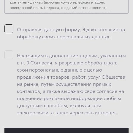
контактных данных (включая номер телефона и адрес
электронной почты), адреса, сведений о впечатлениях,
интересах, предпочтениях к автомобилю(-ям) и товарам/
услугам, IP-адреса, сведений об устройстве, операционной
системы устройства и модели мобильного телефона
Отправляя данную форму, Я даю согласие на
посетителя сайта, уникального идентификатора посетителя
сайта, предпочтительного времени и способа для контакта,
обработку своих персональных данных.
истории контактов.
2. Под обработкой персональных данных понимаются
следующие действия: сбор, запись, систематизация,
Настоящим в дополнение к целям, указанным
накопление, хранение, уточнение (обновление, изменение),
в п. 3 Согласия, я разрешаю обрабатывать
извлечение, использование, передача (предоставление,
свои персональные данные с целью
доступ), блокирование, удаление, уничтожение персональных
данных. Общество обрабатывает персональные данные
продвижения товаров, работ, услуг Общества
с использованием средств автоматизации.
на рынке, путем осуществления прямых
контактов, а также выражаю свое согласие на
3. Целью обработки персональных данных является
осуществление взаимодействия Общества с посетителями
получение рекламной информации любым
и пользователями сайта.
доступным способом, включая сети
4. Я даю согласие на передачу моих персональных данных
электросвязи, а также через сеть интернет.
третьим лицам, перечень которых размещен на сайте
в разделе «Юридическая информация».
5. Данное Согласие действует до момента достижения цели