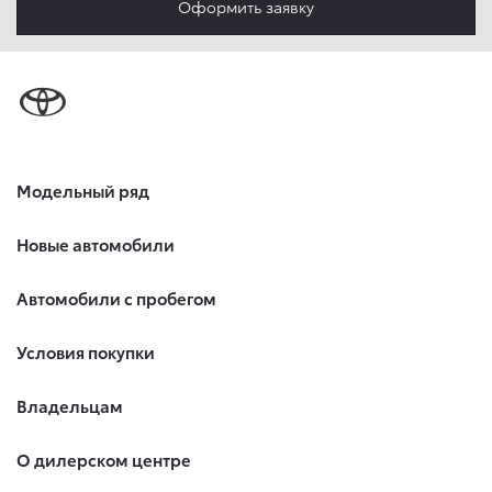
Оформить заявку
обработки, указанной в настоящем Согласии. Я осведомлен,
что Общество будет обрабатывать данные только в случае,
если это необходимо для определенной цели, и может
запросить, чтобы я продлил срок действия своего согласия
на обработку по истечении 10 лет с тем, чтобы гарантировать,
что оно соответствует моим намерениям.
6. Согласие может быть отозвано путем направления
письменного заявления Обществу заказным почтовым
отправлением с описью вложения по адресу: 141031,
Модельный ряд
Московская обл., г. о. Мытищи, п. Вёшки, МКАД 84-й км,
ТПЗ «Алтуфьево», вл. 5, стр. 1.
Новые автомобили
Автомобили с пробегом
Условия покупки
Владельцам
О дилерском центре