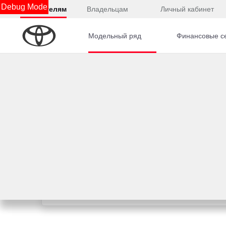
Debug Mode
Покупателям
Владельцам
Личный кабинет
Модельный ряд
Финансовые с
Подождите, идет загрузка.....
Юридическая информация
Остались вопросы?
Отправьте заявку, чтобы получить консультацию п