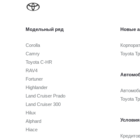
Модельный ряд
Новые а
Corolla
Корпора
Camry
Toyota Т
Toyota C-HR
RAV4
Автомоб
Fortuner
Highlander
Автомоби
Land Cruiser Prado
Toyota Т
Land Cruiser 300
Hilux
Условия
Alphard
Hiace
Кредито