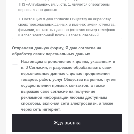
ТПЗ «Алтуфьево», вл. 5, стр. 1, является оператором
персональных данных.
1. Настоящим я даю согласие Обществу на обработку
своих персональных данных, а именно: имени, отчества,
фамилии, контактных данных (включая номер телефона
и адрес электронной почты), адреса, сведений
о впечатлениях, интересах, предпочтениях
к автомобилю(-ям) и товарам/услугам, IP-адреса, сведений
Отправляя данную форму, Я даю согласие на
об устройстве, операционной системы устройства
обработку своих персональных данных.
и модели мобильного телефона посетителя сайта,
Настоящим в дополнение к целям, указанным в
уникального идентификатора посетителя сайта,
п. 3 Согласия, я разрешаю обрабатывать свои
предпочтительного времени и способа для контакта,
истории контактов.
персональные данные с целью продвижения
товаров, работ, услуг Общества на рынке, путем
2. Под обработкой персональных данных понимаются
осуществления прямых контактов, а также
следующие действия: сбор, запись, систематизация,
выражаю свое согласие на получение
накопление, хранение, уточнение (обновление,
рекламной информации любым доступным
изменение), извлечение, использование, передача
способом, включая сети электросвязи, а также
(предоставление, доступ), блокирование, удаление,
через сеть интернет.
уничтожение персональных данных. Общество
обрабатывает персональные данные с использованием
средств автоматизации.
Жду звонка
3. Целью обработки персональных данных является