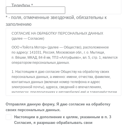
Телефон
*
* - поля, отмеченные звездочкой, обязательны к
заполнению
СОГЛАСИЕ НА ОБРАБОТКУ ПЕРСОНАЛЬНЫХ ДАННЫХ
(далее — Согласие)
ООО «Тойота Мотор» (далее — Общество), расположенное
по адресу: 141031, Россия, Московская обл., г. о. Мытищи,
п. Вёшки, МКАД, 84-й км, ТПЗ «Алтуфьево», вл. 5, стр. 1, является
оператором персональных данных.
1. Настоящим я даю согласие Обществу на обработку своих
персональных данных, а именно: имени, отчества, фамилии,
контактных данных (включая номер телефона и адрес
электронной почты), адреса, сведений о впечатлениях,
интересах, предпочтениях к автомобилю(-ям) и товарам/услугам,
IP-адреса, сведений об устройстве, операционной системы
устройства и модели мобильного телефона посетителя сайта,
Отправляя данную форму, Я даю согласие на обработку
уникального идентификатора посетителя сайта,
своих персональных данных.
предпочтительного времени и способа для контакта, истории
Настоящим в дополнение к целям, указанным в п. 3
контактов.
Согласия, я разрешаю обрабатывать свои
2. Под обработкой персональных данных понимаются