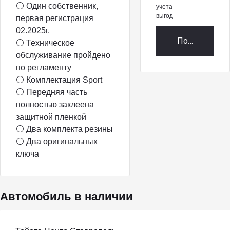
⚪️ Один собственник,
учета
выгод
первая регистрация
02.2025г.
Получить пр
⚪️ Техническое
обслуживание пройдено
по регламенту
⚪️ Комплектация Sport
⚪️ Передняя часть
полностью заклеена
защитной пленкой
⚪️ Два комплекта резины
⚪️ Два оригинальных
ключа
Автомобиль в наличии