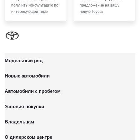
отправлением с описью вложения по адресу: 141031, Московская
получить консультацию по
предложение на вашу
обл., г. о. Мытищи, п. Вёшки, МКАД 84-й км, ТПЗ «Алтуфьево»,
вл. 5, стр. 1.
интересующей теме
новую Toyota
Модельный ряд
Новые автомобили
Автомобили с пробегом
Условия покупки
Владельцам
О дилерском центре