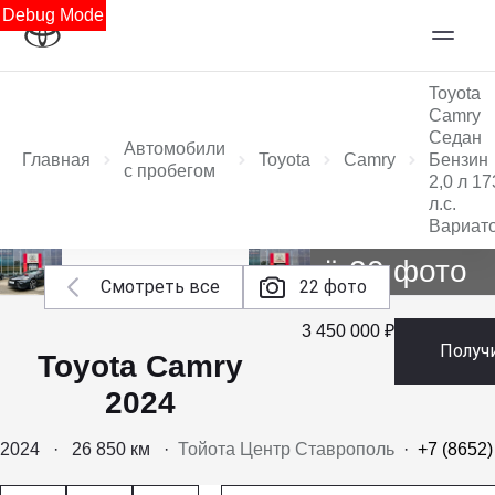
Debug Mode
Toyota
Camry
Седан
Автомобили
Главная
Toyota
Camry
Бензин
с пробегом
2,0 л 17
л.с.
Вариат
Ещё 20 фото
Смотреть все
22 фото
3 450 000 ₽
Получ
Toyota Camry
2024
2024
·
26 850 км
·
Тойота Центр Ставрополь
·
+7 (8652)