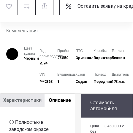
Оставить заявку на кре
Комплектация
Цвет
Год
Пробег
ПТС
Коробка
Топливо
кузова
производства
26 850
Оригинал
Вариатор
Бензин
Черный
2024
VIN
Владельцы
Кузов
Привод
Двигатель
***2863
1
Седан
Передний
173 л.с.
Характеристики
Описание
Стоимость
автомобиля
⚪️ Полностью в
Цена
3 450 000 ₽
заводском окрасе
без