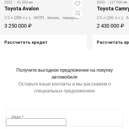
2022
·
41 500 км
2020
·
127 500 км
Toyota Avalon
Toyota Camr
2.5 л (209 л.с.), АКПП, бензин, передний
2.5 л (181 л.с.),
3 250 000 ₽
2 430 000 ₽
Рассчитать кредит
Рассчитать к
Получить предложение
Получит
Получите выгодное предложение на покупку
автомобиля
Оставьте ваши контакты и мы расскажем о
специальных предложениях
Имя
*