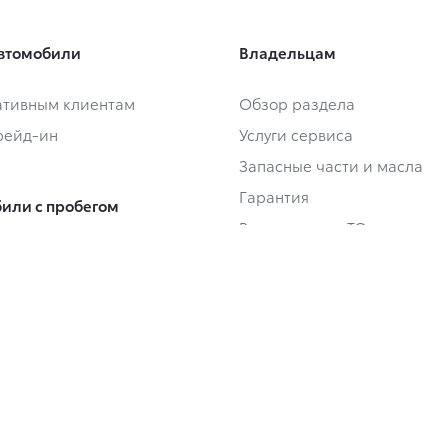
втомобили
Владельцам
тивным клиентам
Обзор раздела
Трейд-ин
Услуги сервиса
Запасные части и масла
Гарантия
или с пробегом
Регламентное ТО и запись
или с пробегом в наличии
Сервисные кампании
Трейд-ин
Сервисные предложения
Руководства
Замена на новый
 покупки
ование
О дилерском центре
-одобрение