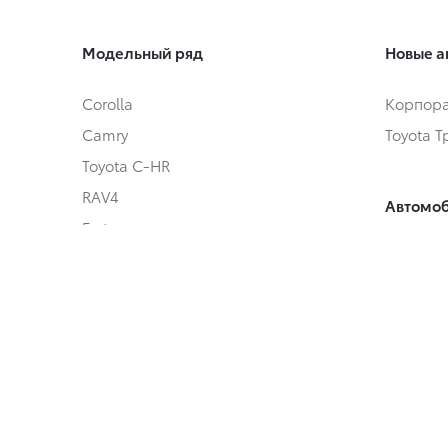
Модельный ряд
Новые а
Corolla
Корпора
Camry
Toyota 
Toyota C-HR
RAV4
Автомоб
Fortuner
Автомоб
Highlander
Toyota 
Land Cruiser Prado
Land Cruiser 300
Hilux
Условия
Alphard
Кредит
Hiace
Онлайн