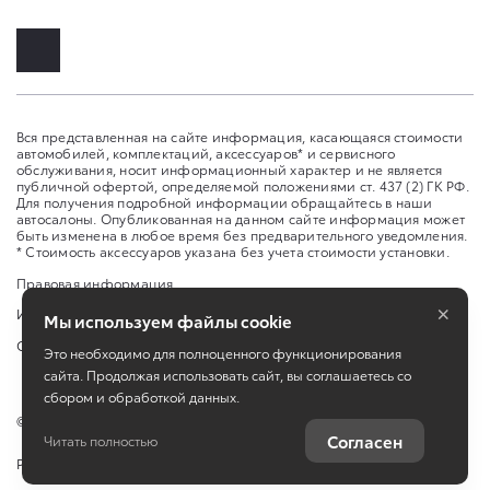
Вся представленная на сайте информация, касающаяся стоимости
автомобилей, комплектаций, аксессуаров* и сервисного
обслуживания, носит информационный характер и не является
публичной офертой, определяемой положениями ст. 437 (2) ГК РФ.
Для получения подробной информации обращайтесь в наши
автосалоны. Опубликованная на данном сайте информация может
быть изменена в любое время без предварительного уведомления.
* Стоимость аксессуаров указана без учета стоимости установки.
Правовая информация
×
Изменить настройку cookies
Мы используем файлы cookie
Сбросить cookie
Это необходимо для полноценного функционирования
сайта. Продолжая использовать сайт, вы соглашаетесь со
сбором и обработкой данных.
©
2026
ООО «Ставрополь-Авто»
Согласен
Читать полностью
Работает на технологиях
TradeDealer