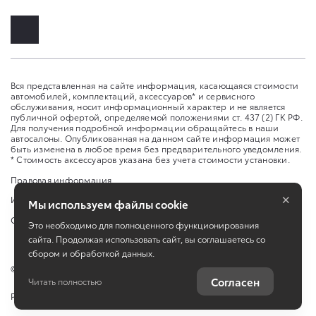
Вся представленная на сайте информация, касающаяся стоимости
автомобилей, комплектаций, аксессуаров* и сервисного
обслуживания, носит информационный характер и не является
публичной офертой, определяемой положениями ст. 437 (2) ГК РФ.
Для получения подробной информации обращайтесь в наши
автосалоны. Опубликованная на данном сайте информация может
быть изменена в любое время без предварительного уведомления.
* Стоимость аксессуаров указана без учета стоимости установки.
Правовая информация
×
Изменить настройку cookies
Мы используем файлы cookie
Сбросить cookie
Это необходимо для полноценного функционирования
сайта. Продолжая использовать сайт, вы соглашаетесь со
сбором и обработкой данных.
©
2026
ООО «Ставрополь-Авто»
Согласен
Читать полностью
Работает на технологиях
TradeDealer